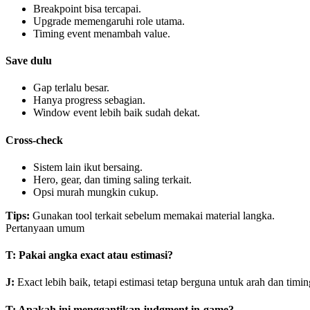
Breakpoint bisa tercapai.
Upgrade memengaruhi role utama.
Timing event menambah value.
Save dulu
Gap terlalu besar.
Hanya progress sebagian.
Window event lebih baik sudah dekat.
Cross-check
Sistem lain ikut bersaing.
Hero, gear, dan timing saling terkait.
Opsi murah mungkin cukup.
Tips
:
Gunakan tool terkait sebelum memakai material langka.
Pertanyaan umum
T
:
Pakai angka exact atau estimasi?
J
:
Exact lebih baik, tetapi estimasi tetap berguna untuk arah dan timin
T
:
Apakah ini menggantikan judgment in-game?