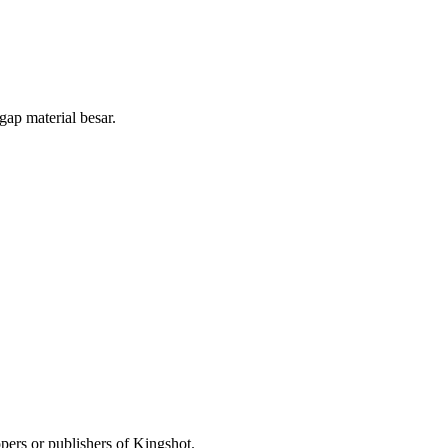
gap material besar.
opers or publishers of Kingshot.