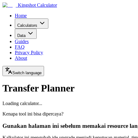
Kingshot Calculator
Home
Calculators
Data
Guides
FAQ
Privacy Policy
About
Switch language
Transfer Planner
Loading calculator...
Kenapa tool ini bisa dipercaya?
Gunakan halaman ini sebelum memakai resource la
Kalkulator ini mengubah ide upgrade menjadi keputusan material, timi