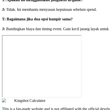
J
:
Tidak. Ini membantu menyusun keputusan sebelum spend.
T
:
Bagaimana jika dua opsi hampir sama?
J
:
Bandingkan biaya dan timing event. Gain kecil jarang layak untuk 
Kingshot Calculator
This is a fan-made website and is not affiliated with the official devel