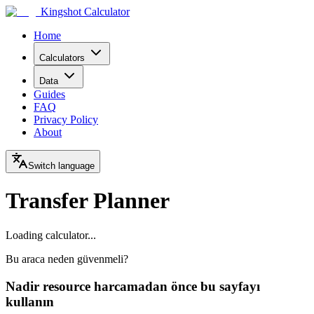
Kingshot Calculator
Home
Calculators
Data
Guides
FAQ
Privacy Policy
About
Switch language
Transfer Planner
Loading calculator...
Bu araca neden güvenmeli?
Nadir resource harcamadan önce bu sayfayı
kullanın