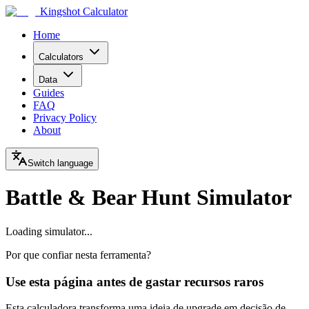
Kingshot Calculator
Home
Calculators
Data
Guides
FAQ
Privacy Policy
About
Switch language
Battle & Bear Hunt Simulator
Loading simulator...
Por que confiar nesta ferramenta?
Use esta página antes de gastar recursos raros
Esta calculadora transforma uma ideia de upgrade em decisão de